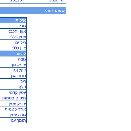
קג' חמ"מ
13129
שפוט גופני
איכותי
גודל
אופי חלבני
עטין כללי
רגליים
ציון כללי
לינארי
גובה
עומק גוף
זוית אגן
רוחב אגן
רגל
טלף
עטין קדמי
מיקום פטמות
עומק עטין
אורך פטמות
גובה עטין
תומך עטין