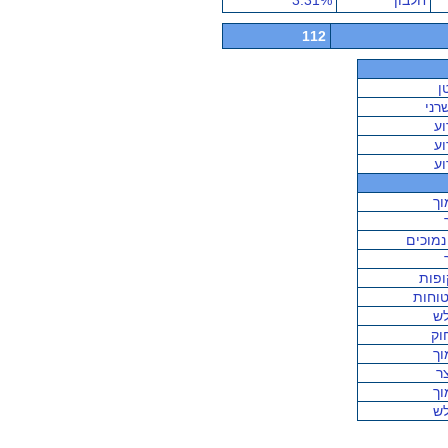
חלבון
3.31%
112
ן
רני
וע
וע
וע
וך
 נמוכים
ופות
וחות
ש
וק
וך
ר
וך
ש