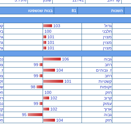
קג' חלב
12741
שומן
3.79%
השנות
81
בנות שנשפטו
גדול
103
קט
חלבני
100
בש
מצוין
101
גר
מצוין
101
גר
מצוין
101
גר
גבוה
106
נמ
רחב
99
צר
ז. גבוהים
104
ז.
רחב
99
צר
קשטיות
101
זק
זקופות
98
שט
חזק
100
חל
קרוב
102
רח
עמוק
99
נמ
ארוך
102
קצ
גבוה
95
נמ
חזק
104
חל