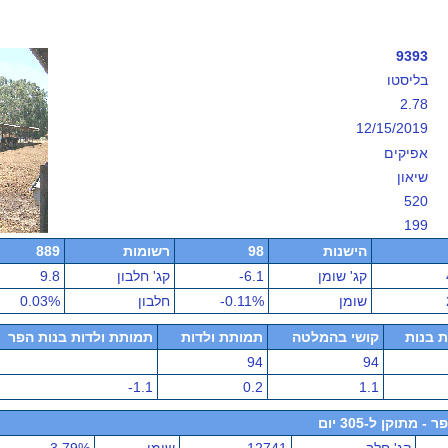
9393
בליסטו
2.78
12/15/2019
אפיקים
שיאון
520
199
הישנות
98
רשומות
889
קג' שומן
-6.1
קג' חלבון
9.8
שומן
-0.11%
חלבון
0.03%
ת בנות
קושי בהמלטה
תמותת ולדות
תמותת ולדות בנות הפר
94
94
-1.1
0.2
1.1
תוקן ל-305 יום