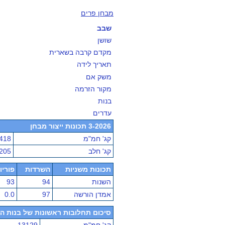
מבחן פרים
שבב
שושן
מקדם קרבה בשארית
תאריך לידה
משק אם
מקור הזרמה
בנות
עדרים
3-2026 תכונות ייצור מבחן
קג' חמ"מ
418
קג' חלב
205
תכונות משניות
השרדות
פוריו
השנות
94
93
אמדן הורשה
97
0.0
סיכום תחלובות ראשונות של בנות הפר - מ