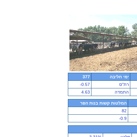
ימי חליבה
377
רת"ס
-0.57
התמדה
4.63
המלטות קשות בנות הפר
82
-0.9