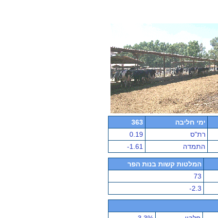
ימי חליבה
363
רת"ס
0.19
התמדה
-1.61
המלטות קשות בנות הפר
73
-2.3