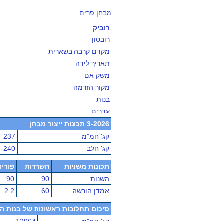
מבחן פרים
רוביק
רובסון
מקדם קרבה בשארית
תאריך לידה
משק אם
מקור הזרמה
בנות
עדרים
3-2026 תכונות ייצור מבחן
קג' חמ"מ
237
קג' חלב
-240
תכונות משניות
השרדות
פוריו
השנות
90
90
אמדן הורשה
60
2.2
סיכום תחלובות ראשונות של בנות הפר - מ