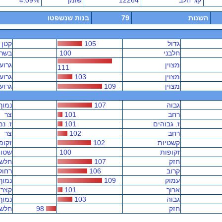
קג' חלב
12264
שומן
4.09%
השנות
79
בנות שנשפטו
גדול
105
קטן
חלבני
100
בשרנ
מצוין
גרוע
111
מצוין
103
גרוע
מצוין
109
גרוע
גבוה
107
נמוך
רחב
101
צר
ז. גבוהים
101
ז. נמ
רחב
102
צר
קשטיות
102
זקופ
זקופות
100
שטוח
חזק
107
חלש
קרוב
106
רחוק
עמוק
109
נמוך
ארוך
101
קצר
גבוה
103
נמוך
חזק
98
חלש