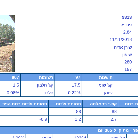
9313
פטריק
2.84
11/11/2018
שירן אריה
שיאון
280
157
הישנות
97
רשומות
607
קג' שומן
17.5
קג' חלבון
1.5
שומן
0.22%
חלבון
0.08%
ת בנות
קושי בהמלטה
תמותת ולדות
תמותת ולדות בנות הפר
88
88
-0.9
1.2
2.7
תוקן ל-305 יום