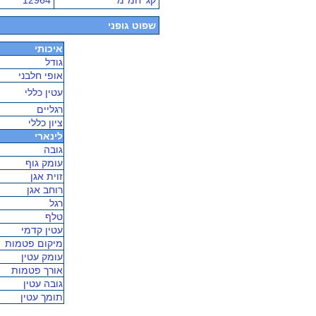
קג' חמ"מ
12964
שפוט גופני
איכותי
גודל
אופי חלבני
עטין כללי
רגליים
ציון כללי
לינארי
גובה
עומק גוף
זוית אגן
רוחב אגן
רגל
טלף
עטין קדמי
מיקום פטמות
עומק עטין
אורך פטמות
גובה עטין
תומך עטין