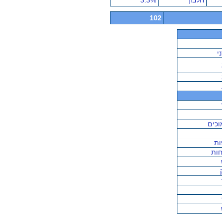
חלבון
3.3%
102
י
וכים
ות
ות