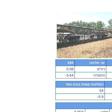
ימי חליבה
294
רת"ס
0.08
התמדה
-3.64
המלטות קשות בנות הפר
54
-0.9