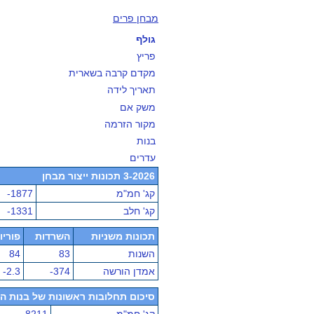
מבחן פרים
גולף
פריץ
מקדם קרבה בשארית
תאריך לידה
משק אם
מקור הזרמה
בנות
עדרים
3-2026 תכונות ייצור מבחן
קג' חמ"מ
-1877
קג' חלב
-1331
תכונות משניות
השרדות
פוריו
השנות
83
84
אמדן הורשה
-374
-2.3
סיכום תחלובות ראשונות של בנות הפר - מ