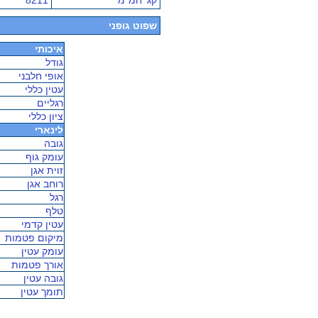
קג' חמ"מ
8211
שפוט גופני
איכותי
גודל
אופי חלבני
עטין כללי
רגליים
ציון כללי
לינארי
גובה
עומק גוף
זוית אגן
רוחב אגן
רגל
טלף
עטין קדמי
מיקום פטמות
עומק עטין
אורך פטמות
גובה עטין
תומך עטין