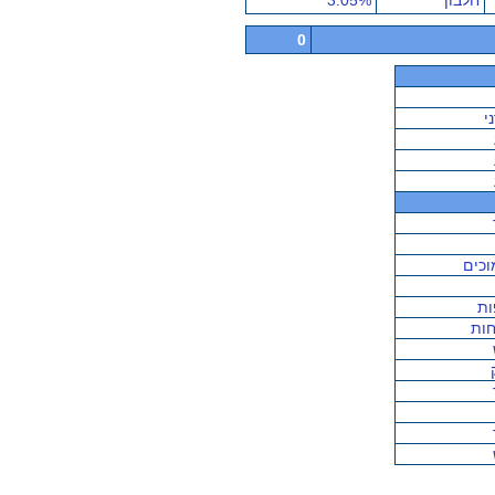
חלבון
3.05%
0
י
וכים
ות
ות