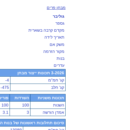
מבחן פרים
גוליבר
גספר
מקדם קרבה בשארית
תאריך לידה
משק אם
מקור הזרמה
בנות
עדרים
3-2026 תכונות ייצור מבחן
קג' חמ"מ
-4
קג' חלב
-475
תכונות משניות
השרדות
פוריו
השנות
100
100
אמדן הורשה
3
3.1
סיכום תחלובות ראשונות של בנות הפר - מ