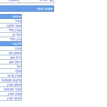
קג' חמ"מ
13089
שפוט גופני
איכותי
גודל
אופי חלבני
עטין כללי
רגליים
ציון כללי
לינארי
גובה
עומק גוף
זוית אגן
רוחב אגן
רגל
טלף
עטין קדמי
מיקום פטמות
עומק עטין
אורך פטמות
גובה עטין
תומך עטין