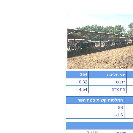
ימי חליבה
354
רת"ס
0.32
התמדה
-4.54
המלטות קשות בנות הפר
98
-1.6