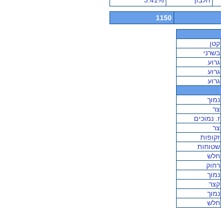
חלבון
3.41%
1150
קטן
בשרני
גרוע
גרוע
גרוע
נמוך
צר
ז. נמוכים
צר
זקופות
שטוחות
חלש
רחוק
נמוך
קצר
נמוך
חלש