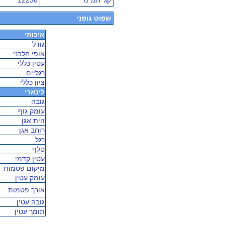
קג' חמ"מ
12236
שפוט גופני
איכותי
גודל
אופי חלבני
עטין כללי
רגליים
ציון כללי
לינארי
גובה
עומק גוף
זוית אגן
רוחב אגן
רגל
טלף
עטין קדמי
מיקום פטמות
עומק עטין
אורך פטמות
גובה עטין
תומך עטין