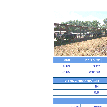
ימי חליבה
368
רת"ס
0.09
התמדה
-2.05
המלטות קשות בנות הפר
54
0.6