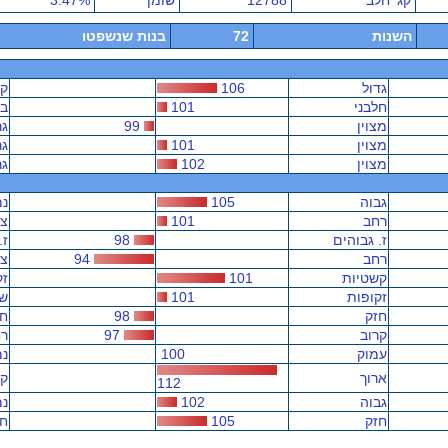
קג' חלב
12788
שומן
3.47%
השנות
72
בנות שנשפטו
גדול
106
קט
חלבני
101
בש
מצוין
99
גר
מצוין
101
גר
מצוין
102
גר
גבוה
105
נמ
רחב
101
צר
ז. גבוהים
98
ז.
רחב
94
צר
קשטיות
101
זק
זקופות
101
שט
חזק
98
ח
קרוב
97
רח
עמוק
100
נמ
ארוך
קצ
112
גבוה
102
נמ
חזק
105
ח