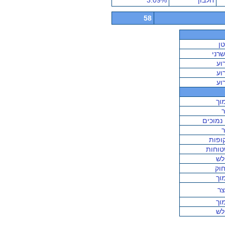
חלבון
3.09%
58
ן
רני
וע
וע
וע
וך
 נמוכים
ופות
וחות
לש
וק
וך
ר
וך
לש