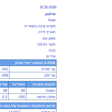
מבחן פרים
שילטון
שוטל
מקדם קרבה בשארית
תאריך לידה
משק אם
מקור הזרמה
בנות
עדרים
3-2026 תכונות ייצור מבחן
קג' חמ"מ
-941
קג' חלב
-599
תכונות משניות
השרדות
פוריו
השנות
88
88
אמדן הורשה
-205
0.2
סיכום תחלובות ראשונות של בנות הפר - מ