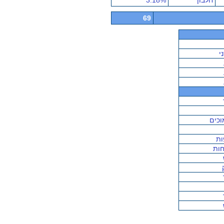
חלבון
3.18%
69
י
וכים
ות
ות