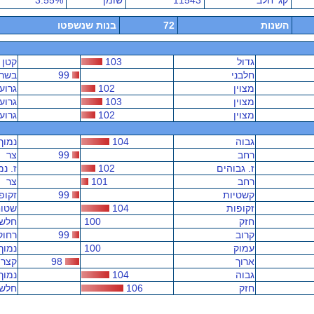
קג' חלב
11543
שומן
3.55%
השנות
72
בנות שנשפטו
גדול
103
קטן
חלבני
99
בשרנ
מצוין
102
גרוע
מצוין
103
גרוע
מצוין
102
גרוע
גבוה
104
נמוך
רחב
99
צר
ז. גבוהים
102
ז. נמ
רחב
101
צר
קשטיות
99
זקופ
זקופות
104
שטוח
חזק
100
חלש
קרוב
99
רחוק
עמוק
100
נמוך
ארוך
98
קצר
גבוה
104
נמוך
חזק
106
חלש