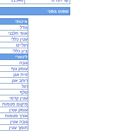
קג' חמ"מ
11346
שפוט גופני
איכותי
גודל
אופי חלבני
עטין כללי
רגליים
ציון כללי
לינארי
גובה
עומק גוף
זוית אגן
רוחב אגן
רגל
טלף
עטין קדמי
מיקום פטמות
עומק עטין
אורך פטמות
גובה עטין
תומך עטין