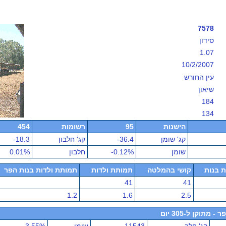
7578
סידון
1.07
10/2/2007
עין החורש
שיאון
184
134
הישנות
95
רשומות
454
קג' שומן
-36.4
קג' חלבון
-18.3
שומן
-0.12%
חלבון
0.01%
ת בנות
קושי בהמלטה
תמותת ולדות
תמותת ולדות בנות הפר
41
41
1.2
1.6
2.5
תוקן ל-305 יום