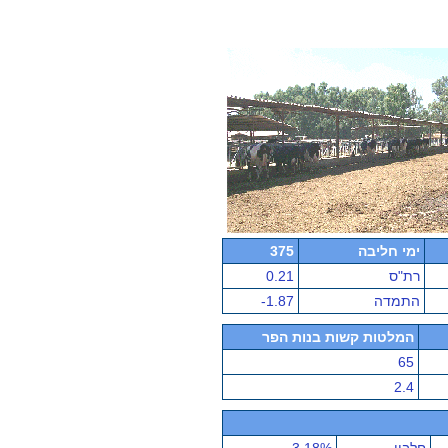
ימי חליבה
375
רת"ס
0.21
התמדה
-1.87
המלטות קשות בנות הפר
65
2.4