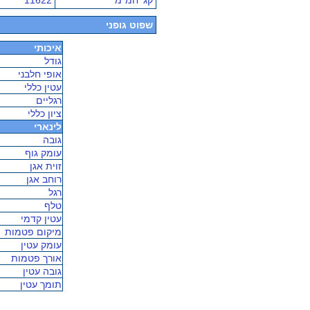
קג' חמ"מ
11622
שפוט גופני
איכותי
גודל
אופי חלבני
עטין כללי
רגליים
ציון כללי
לינארי
גובה
עומק גוף
זוית אגן
רוחב אגן
רגל
טלף
עטין קדמי
מיקום פטמות
עומק עטין
אורך פטמות
גובה עטין
תומך עטין