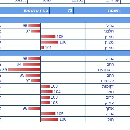
קג' חלב
12281
שומן
3.41%
השנות
73
בנות שנשפטו
גדול
96
ק
חלבני
97
ב
מצוין
105
ג
מצוין
106
ג
מצוין
101
ג
גבוה
96
נ
רחב
94
צ
ז. גבוהים
89
ז
רחב
95
צ
קשטיות
97
ז
זקופות
103
ש
חזק
104
ח
קרוב
103
ר
עמוק
103
נ
ארוך
96
ק
גבוה
105
נ
חזק
106
ח