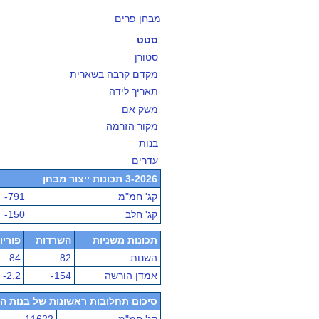
מבחן פרים
סטט
סטורן
מקדם קרבה בשארית
תאריך לידה
משק אם
מקור הזרמה
בנות
עדרים
3-2026 תכונות ייצור מבחן
קג' חמ"מ
-791
קג' חלב
-150
תכונות משניות
השרדות
פוריו
השנות
82
84
אמדן הורשה
-154
-2.2
סיכום תחלובות ראשונות של בנות הפר - מ