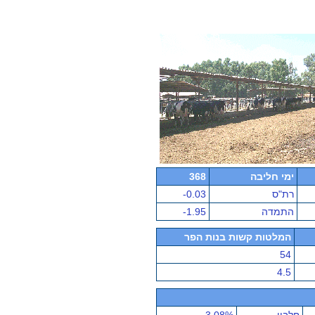
ימי חליבה
368
רת"ס
-0.03
התמדה
-1.95
המלטות קשות בנות הפר
54
4.5