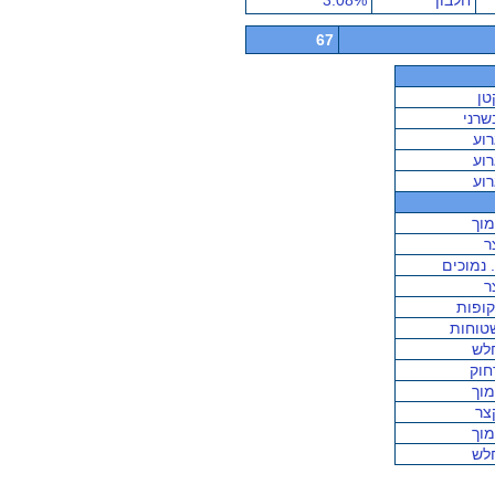
חלבון
3.08%
67
טן
שרני
רוע
רוע
רוע
מוך
ר
. נמוכים
ר
קופות
טוחות
לש
חוק
מוך
צר
מוך
לש