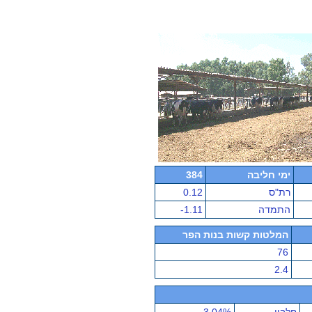
ימי חליבה
384
רת"ס
0.12
התמדה
-1.11
המלטות קשות בנות הפר
76
2.4