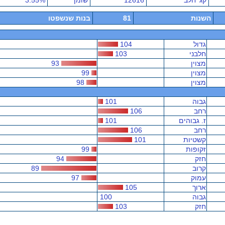
קג' חלב
12616
שומן
3.55%
השנות
81
בנות שנשפטו
גדול
104
חלבני
103
מצוין
93
מצוין
99
מצוין
98
גבוה
101
רחב
106
ז. גבוהים
101
רחב
106
קשטיות
101
זקופות
99
חזק
94
קרוב
89
עמוק
97
ארוך
105
גבוה
100
חזק
103