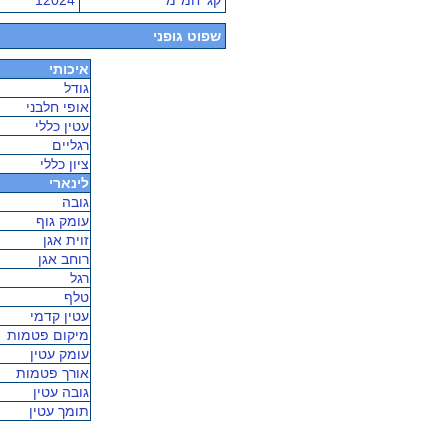
קג' חמ"מ
12024
שפוט גופני
איכותי
גודל
אופי חלבני
עטין כללי
רגליים
ציון כללי
לינארי
גובה
עומק גוף
זוית אגן
רוחב אגן
רגל
טלף
עטין קדמי
מיקום פטמות
עומק עטין
אורך פטמות
גובה עטין
תומך עטין