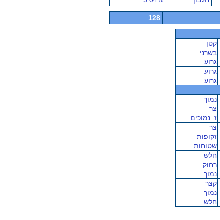
חלבון
3.04%
128
קטן
בשרני
גרוע
גרוע
גרוע
נמוך
צר
ז. נמוכים
צר
זקופות
שטוחות
חלש
רחוק
נמוך
קצר
נמוך
חלש