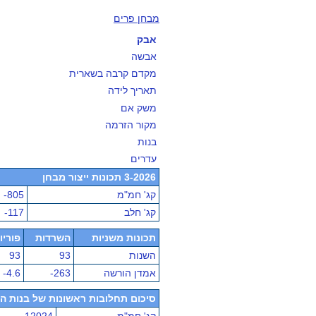
מבחן פרים
אבק
אבשה
מקדם קרבה בשארית
תאריך לידה
משק אם
מקור הזרמה
בנות
עדרים
3-2026 תכונות ייצור מבחן
קג' חמ"מ
-805
קג' חלב
-117
תכונות משניות
השרדות
פוריו
השנות
93
93
אמדן הורשה
-263
-4.6
סיכום תחלובות ראשונות של בנות הפר - מ