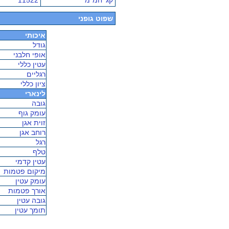
קג' חמ"מ
11522
שפוט גופני
איכותי
גודל
אופי חלבני
עטין כללי
רגליים
ציון כללי
לינארי
גובה
עומק גוף
זוית אגן
רוחב אגן
רגל
טלף
עטין קדמי
מיקום פטמות
עומק עטין
אורך פטמות
גובה עטין
תומך עטין