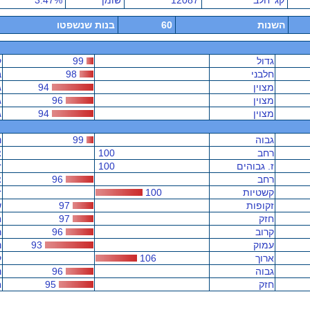
קג' חלב
12087
שומן
3.47%
השנות
60
בנות שנשפטו
גדול
99
ק
חלבני
98
ב
מצוין
94
ג
מצוין
96
ג
מצוין
94
ג
גבוה
99
נ
רחב
100
צ
ז. גבוהים
100
ז
רחב
96
צ
קשטיות
100
ז
זקופות
97
ש
חזק
97
ח
קרוב
96
ר
עמוק
93
נ
ארוך
106
ק
גבוה
96
נ
חזק
95
ח