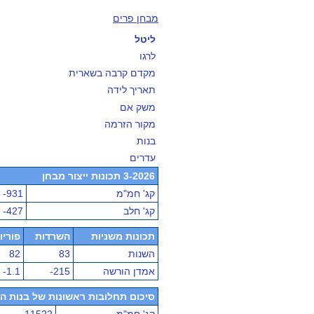
מבחן פרים
ליטל
לרגו
מקדם קרבה בשארית
תאריך לידה
משק אם
מקור הזרמה
בנות
עדרים
3-2026 תכונות ייצור מבחן
קג' חמ"מ
-931
קג' חלב
-427
תכונות משניות
השרדות
פוריו
השנות
83
82
אמדן הורשה
-215
-1.1
סיכום תחלובות ראשונות של בנות הפר - מ