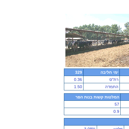
ימי חליבה
329
רת"ס
0.36
התמדה
1.50
המלטות קשות בנות הפר
57
0.9