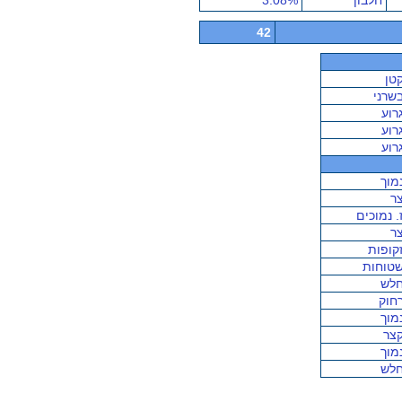
חלבון
3.08%
42
טן
שרני
רוע
רוע
רוע
מוך
ר
. נמוכים
ר
קופות
טוחות
לש
חוק
מוך
צר
מוך
לש