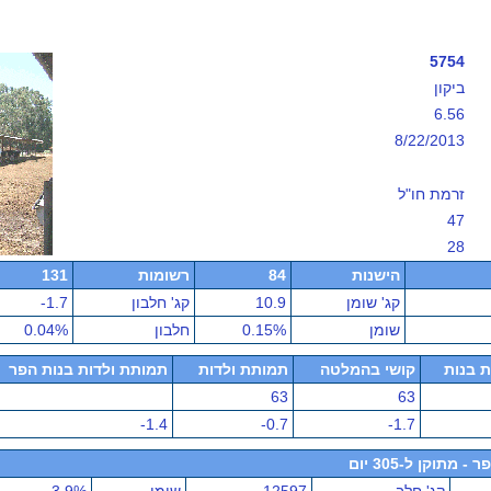
5754
ביקון
6.56
8/22/2013
זרמת חו"ל
47
28
הישנות
84
רשומות
131
קג' שומן
10.9
קג' חלבון
-1.7
שומן
0.15%
חלבון
0.04%
ת בנות
קושי בהמלטה
תמותת ולדות
תמותת ולדות בנות הפר
63
63
-1.4
-0.7
-1.7
תוקן ל-305 יום