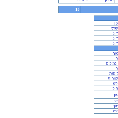
חלבון
3.32%
15
טן
רני
וע
וע
וע
וך
ר
 נמוכים
ר
ופות
טוחות
לש
חוק
וך
צר
וך
לש