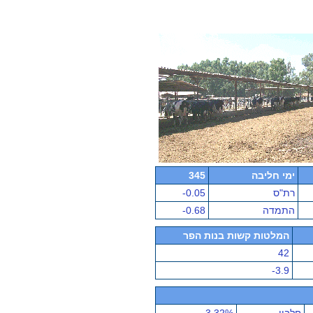
ימי חליבה
345
רת"ס
-0.05
התמדה
-0.68
המלטות קשות בנות הפר
42
-3.9