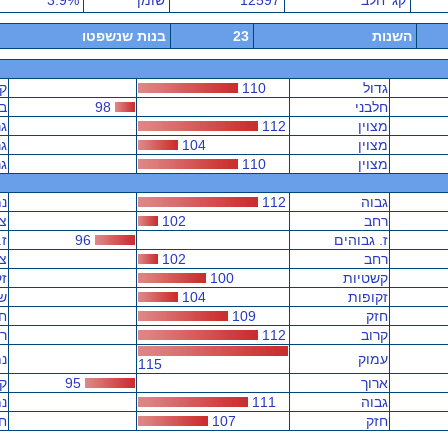
קג' חלב
12597
שומן
3.9%
השנות
23
בנות שנשפטו
גדול
110
ק
חלבני
98
בש
מצוין
112
גר
מצוין
104
גר
מצוין
110
גר
גבוה
112
נמ
רחב
102
צ
ז. גבוהים
96
ז.
רחב
102
צ
קשטיות
100
זק
זקופות
104
ש
חזק
109
ח
קרוב
112
ר
עמוק
נמ
115
ארוך
95
ק
גבוה
111
נמ
חזק
107
ח