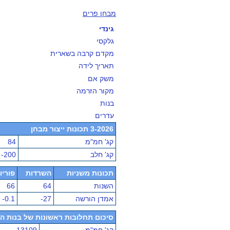
מבחן פרים
גינדי
גלקסי
מקדם קרבה בשארית
תאריך לידה
משק אם
מקור הזרמה
בנות
עדרים
3-2026 תכונות ייצור מבחן
קג' חמ"מ
84
קג' חלב
-200
תכונות משניות
השרדות
פוריו
השנות
64
66
אמדן הורשה
-27
-0.1
סיכום תחלובות ראשונות של בנות הפר - מ