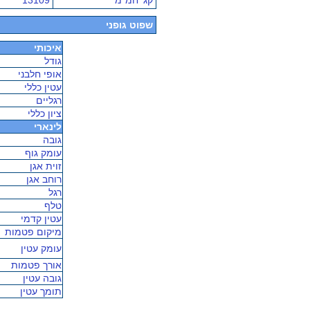
קג' חמ"מ
13109
שפוט גופני
איכותי
גודל
אופי חלבני
עטין כללי
רגליים
ציון כללי
לינארי
גובה
עומק גוף
זוית אגן
רוחב אגן
רגל
טלף
עטין קדמי
מיקום פטמות
עומק עטין
אורך פטמות
גובה עטין
תומך עטין