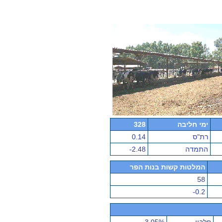
ימי חליבה
328
רת"ס
0.14
התמדה
-2.48
המלטות קשות בנות הפר
58
-0.2