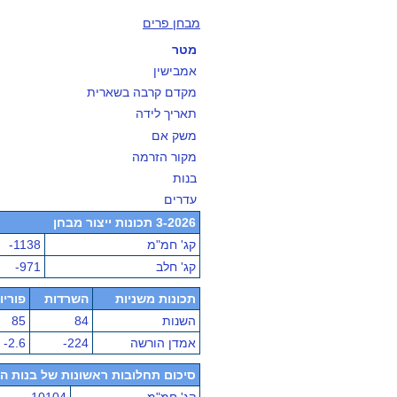
מבחן פרים
מטר
אמבישין
מקדם קרבה בשארית
תאריך לידה
משק אם
מקור הזרמה
בנות
עדרים
3-2026 תכונות ייצור מבחן
קג' חמ"מ
-1138
קג' חלב
-971
תכונות משניות
השרדות
פוריו
השנות
84
85
אמדן הורשה
-224
-2.6
סיכום תחלובות ראשונות של בנות הפר - מ