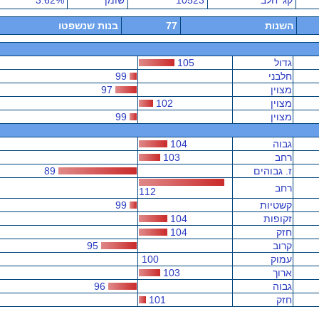
קג' חלב
10523
שומן
3.62%
השנות
77
בנות שנשפטו
גדול
105
חלבני
99
מצוין
97
מצוין
102
מצוין
99
גבוה
104
רחב
103
ז. גבוהים
89
רחב
112
קשטיות
99
זקופות
104
חזק
104
קרוב
95
עמוק
100
ארוך
103
גבוה
96
חזק
101