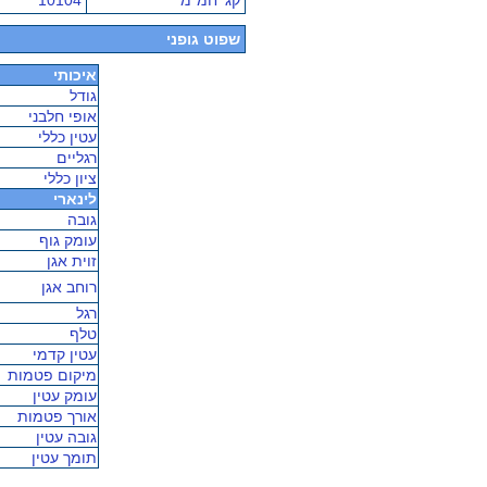
קג' חמ"מ
10104
שפוט גופני
איכותי
גודל
אופי חלבני
עטין כללי
רגליים
ציון כללי
לינארי
גובה
עומק גוף
זוית אגן
רוחב אגן
רגל
טלף
עטין קדמי
מיקום פטמות
עומק עטין
אורך פטמות
גובה עטין
תומך עטין