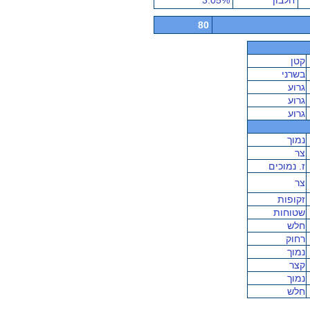
חלבון
3.05%
80
קטן
בשרני
גרוע
גרוע
גרוע
נמוך
צר
ז. נמוכים
צר
זקופות
שטוחות
חלש
רחוק
נמוך
קצר
נמוך
חלש