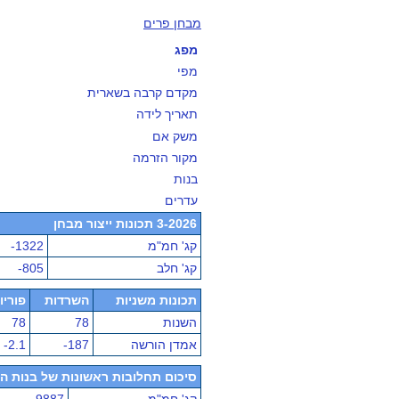
מבחן פרים
מפג
מפי
מקדם קרבה בשארית
תאריך לידה
משק אם
מקור הזרמה
בנות
עדרים
3-2026 תכונות ייצור מבחן
קג' חמ"מ
-1322
קג' חלב
-805
תכונות משניות
השרדות
פוריו
השנות
78
78
אמדן הורשה
-187
-2.1
סיכום תחלובות ראשונות של בנות הפר - מ