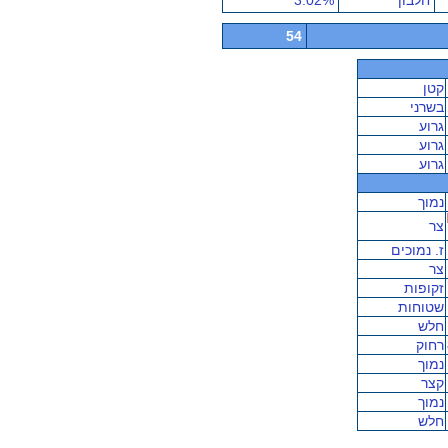
חלבון
3.02%
54
קטן
בשרני
גרוע
גרוע
גרוע
נמוך
צר
ז. נמוכים
צר
זקופות
שטוחות
חלש
רחוק
נמוך
קצר
נמוך
חלש