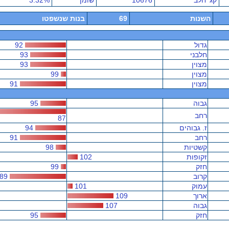
קג' חלב
10676
שומן
3.32%
השנות
69
בנות שנשפטו
גדול
92
חלבני
93
מצוין
93
מצוין
99
מצוין
91
גבוה
95
רחב
87
ז. גבוהים
94
רחב
91
קשטיות
98
זקופות
102
חזק
99
קרוב
89
עמוק
101
ארוך
109
גבוה
107
חזק
95