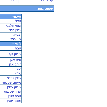
קג' חמ"מ
9887
שפוט גופני
איכותי
גודל
אופי חלבני
עטין כללי
רגליים
ציון כללי
לינארי
גובה
עומק גוף
זוית אגן
רוחב אגן
רגל
טלף
עטין קדמי
מיקום פטמות
עומק עטין
אורך פטמות
גובה עטין
תומך עטין