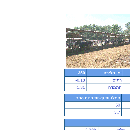
ימי חליבה
350
רת"ס
-0.18
התמדה
-1.31
המלטות קשות בנות הפר
50
3.7