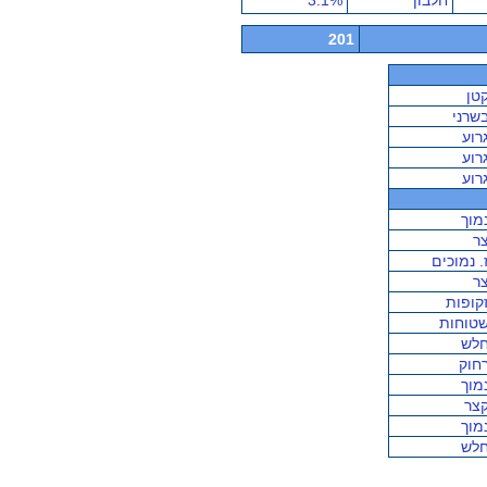
חלבון
3.1%
201
טן
שרני
רוע
רוע
רוע
מוך
ר
. נמוכים
ר
קופות
טוחות
לש
חוק
מוך
צר
מוך
לש