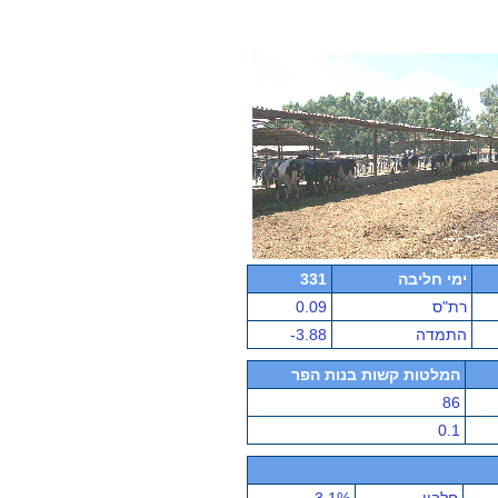
ימי חליבה
331
רת"ס
0.09
התמדה
-3.88
המלטות קשות בנות הפר
86
0.1