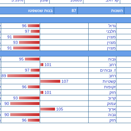
קג' חלב
10689
שומן
3.59%
השנות
87
בנות שנשפטו
גדול
96
ק
חלבני
97
ב
מצוין
91
ג
מצוין
93
ג
מצוין
91
ג
גבוה
95
נ
רחב
101
צ
ז. גבוהים
97
ז
רחב
89
צ
קשטיות
107
ז
זקופות
96
ש
חזק
101
ח
קרוב
93
ר
עמוק
90
נ
ארוך
105
ק
גבוה
90
נ
חזק
96
ח