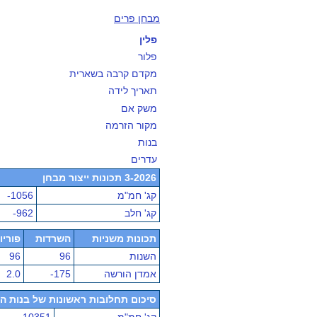
מבחן פרים
פלין
פלור
מקדם קרבה בשארית
תאריך לידה
משק אם
מקור הזרמה
בנות
עדרים
3-2026 תכונות ייצור מבחן
קג' חמ"מ
-1056
קג' חלב
-962
תכונות משניות
השרדות
פוריו
השנות
96
96
אמדן הורשה
-175
2.0
סיכום תחלובות ראשונות של בנות הפר - מ