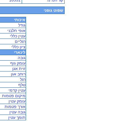
קג' חמ"מ
10351
שפוט גופני
איכותי
גודל
אופי חלבני
עטין כללי
רגליים
ציון כללי
לינארי
גובה
עומק גוף
זוית אגן
רוחב אגן
רגל
טלף
עטין קדמי
מיקום פטמות
עומק עטין
אורך פטמות
גובה עטין
תומך עטין