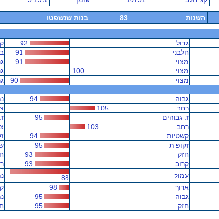
קג' חלב
10731
שומן
3.19%
השנות
83
בנות שנשפטו
גדול
92
קט
חלבני
91
בש
מצוין
91
גר
מצוין
100
גר
מצוין
90
גר
גבוה
94
נמ
רחב
105
צר
ז. גבוהים
95
ז.
רחב
103
צר
קשטיות
94
זק
זקופות
95
שט
חזק
93
ח
קרוב
93
רח
עמוק
נמ
88
ארוך
98
קצ
גבוה
95
נמ
חזק
95
ח