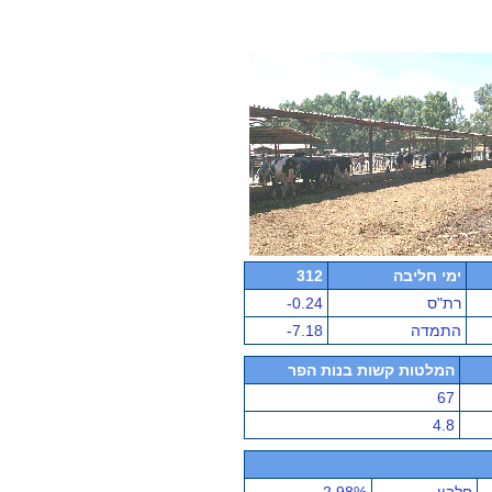
ימי חליבה
312
רת"ס
-0.24
התמדה
-7.18
המלטות קשות בנות הפר
67
4.8