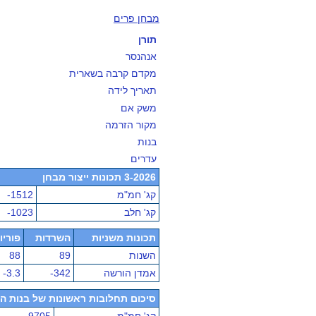
מבחן פרים
תורן
אנהנסר
מקדם קרבה בשארית
תאריך לידה
משק אם
מקור הזרמה
בנות
עדרים
3-2026 תכונות ייצור מבחן
קג' חמ"מ
-1512
קג' חלב
-1023
תכונות משניות
השרדות
פוריו
השנות
89
88
אמדן הורשה
-342
-3.3
סיכום תחלובות ראשונות של בנות הפר - מ