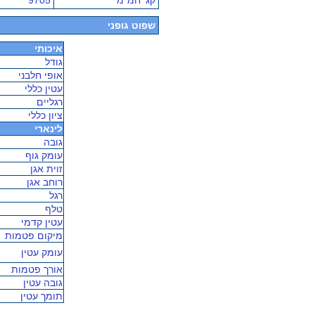
קג' חמ"מ
9705
שפוט גופני
איכותי
גודל
אופי חלבני
עטין כללי
רגליים
ציון כללי
לינארי
גובה
עומק גוף
זוית אגן
רוחב אגן
רגל
טלף
עטין קדמי
מיקום פטמות
עומק עטין
אורך פטמות
גובה עטין
תומך עטין