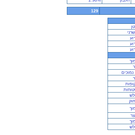
חלבון
2.98%
129
ן
רני
וע
וע
וע
וך
 נמוכים
ופות
וחות
לש
וק
וך
ר
וך
לש