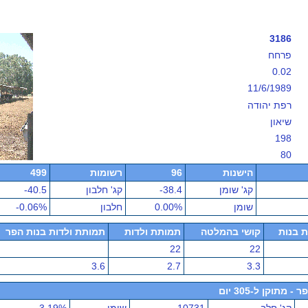
3186
פרחח
0.02
11/6/1989
רפת יהודה
שיאון
198
80
הישנות
96
רשומות
499
קג' שומן
-38.4
קג' חלבון
-40.5
שומן
0.00%
חלבון
-0.06%
ת בנות
קושי בהמלטה
תמותת ולדות
תמותת ולדות בנות הפר
22
22
3.6
2.7
3.3
תוקן ל-305 יום