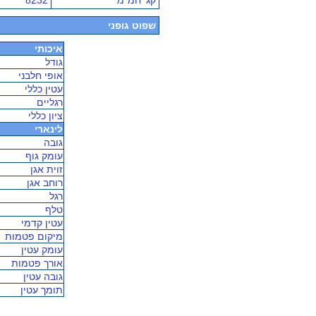
קג' חמ"מ
8232
שפוט גופני
איכותי
גודל
אופי חלבני
עטין כללי
רגליים
ציון כללי
לינארי
גובה
עומק גוף
זוית אגן
רוחב אגן
רגל
טלף
עטין קדמי
מיקום פטמות
עומק עטין
אורך פטמות
גובה עטין
תומך עטין