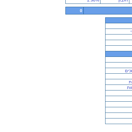
חלבון
2.98%
0
וכים
ת
ות