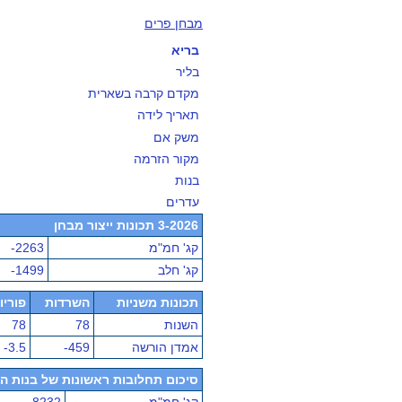
מבחן פרים
בריא
בליר
מקדם קרבה בשארית
תאריך לידה
משק אם
מקור הזרמה
בנות
עדרים
3-2026 תכונות ייצור מבחן
קג' חמ"מ
-2263
קג' חלב
-1499
תכונות משניות
השרדות
פוריו
השנות
78
78
אמדן הורשה
-459
-3.5
סיכום תחלובות ראשונות של בנות הפר - מ