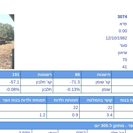
3074
פרא
0.00
12/10/1982
סעד
שיאון
70
41
הישנות
88
רשומות
191
קג' שומן
-71.3
קג' חלבון
-57.1
שומן
-0.13%
חלבון
-0.08%
ת בנות
קושי בהמלטה
תמותת ולדות
תמותת ולדות בנות הפר
22
22
1.2
0.9
3.4
תוקן ל-305 יום