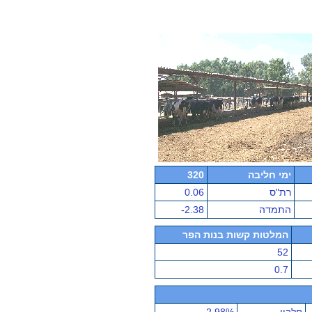
ימי חליבה
320
רת"ס
0.06
התמדה
-2.38
המלטות קשות בנות הפר
52
0.7