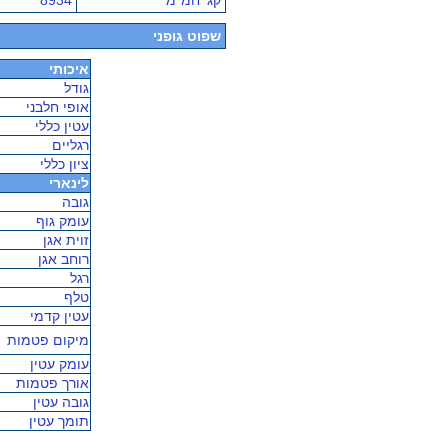
קג' חמ"מ
8934
שפוט גופני
איכותי
גודל
אופי חלבני
עטין כללי
רגליים
ציון כללי
לינארי
גובה
עומק גוף
זוית אגן
רוחב אגן
רגל
טלף
עטין קדמי
מיקום פטמות
עומק עטין
אורך פטמות
גובה עטין
תומך עטין