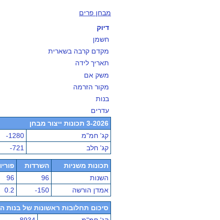
מבחן פרים
דיוק
חשמן
מקדם קרבה בשארית
תאריך לידה
משק אם
מקור הזרמה
בנות
עדרים
3-2026 תכונות ייצור מבחן
קג' חמ"מ
-1280
קג' חלב
-721
תכונות משניות
השרדות
פוריו
השנות
96
96
אמדן הורשה
-150
0.2
סיכום תחלובות ראשונות של בנות הפר - מ