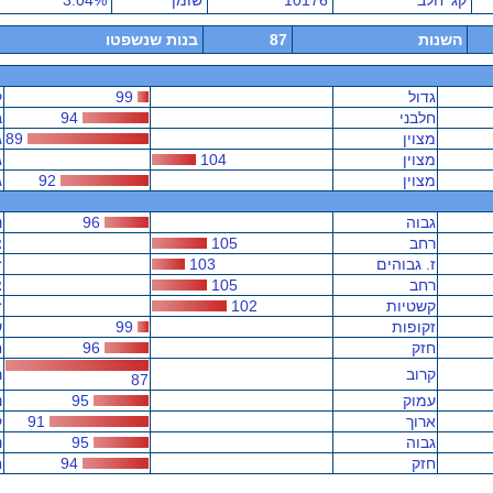
קג' חלב
10176
שומן
3.04%
השנות
87
בנות שנשפטו
גדול
99
ק
חלבני
94
ב
מצוין
89
ג
מצוין
104
ג
מצוין
92
ג
גבוה
96
נ
רחב
105
צ
ז. גבוהים
103
ז
רחב
105
צ
קשטיות
102
ז
זקופות
99
ש
חזק
96
ח
קרוב
ר
87
עמוק
95
נ
ארוך
91
ק
גבוה
95
נ
חזק
94
ח