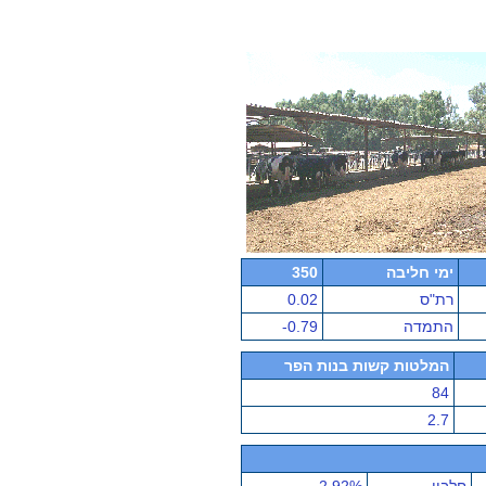
ימי חליבה
350
רת"ס
0.02
התמדה
-0.79
המלטות קשות בנות הפר
84
2.7