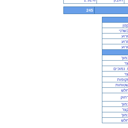
חלבון
2.92%
245
טן
שרני
רוע
רוע
רוע
מוך
ר
. נמוכים
ר
קופות
טוחות
לש
חוק
מוך
צר
מוך
לש