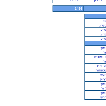
חלבון
2.87%
1496
טן
שרני
רוע
רוע
רוע
מוך
ר
. נמוכים
ר
קופות
טוחות
לש
חוק
מוך
צר
מוך
לש