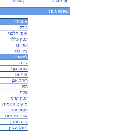
קג' חמ"מ
8702
שפוט גופני
איכותי
גודל
אופי חלבני
עטין כללי
רגליים
ציון כללי
לינארי
גובה
עומק גוף
זוית אגן
רוחב אגן
רגל
טלף
עטין קדמי
מיקום פטמות
עומק עטין
אורך פטמות
גובה עטין
תומך עטין