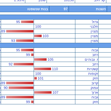
קג' חלב
10136
שומן
2.93%
השנות
97
בנות שנשפטו
גדול
95
ק
חלבני
100
ב
מצוין
89
ג
מצוין
103
ג
מצוין
93
ג
גבוה
95
נ
רחב
99
צ
ז. גבוהים
105
ז
רחב
92
צ
קשטיות
110
ז
זקופות
100
ש
חזק
101
ח
קרוב
89
ר
עמוק
90
נ
ארוך
107
ק
גבוה
89
נ
חזק
99
ח