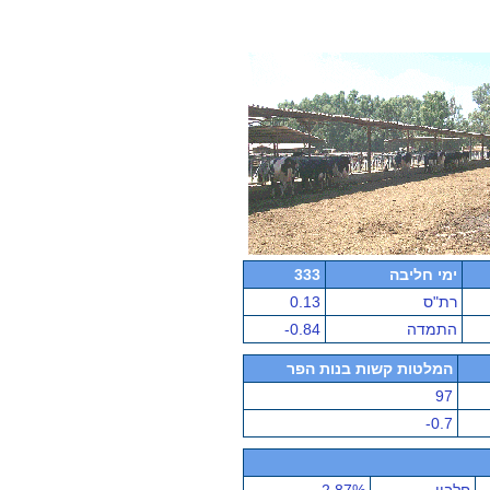
ימי חליבה
333
רת"ס
0.13
התמדה
-0.84
המלטות קשות בנות הפר
97
-0.7