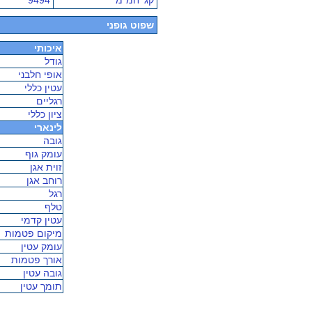
קג' חמ"מ
9494
שפוט גופני
איכותי
גודל
אופי חלבני
עטין כללי
רגליים
ציון כללי
לינארי
גובה
עומק גוף
זוית אגן
רוחב אגן
רגל
טלף
עטין קדמי
מיקום פטמות
עומק עטין
אורך פטמות
גובה עטין
תומך עטין