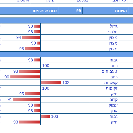
קג' חלב
10962
שומן
3.06%
השנות
99
בנות שנשפטו
גדול
98
ק
חלבני
98
ב
מצוין
94
ג
מצוין
99
ג
מצוין
95
ג
גבוה
98
נ
רחב
100
צ
ז. גבוהים
93
ז
רחב
90
צ
קשטיות
102
ז
זקופות
100
ש
חזק
95
ח
קרוב
91
ר
עמוק
98
נ
ארוך
98
ק
גבוה
103
נ
חזק
93
ח