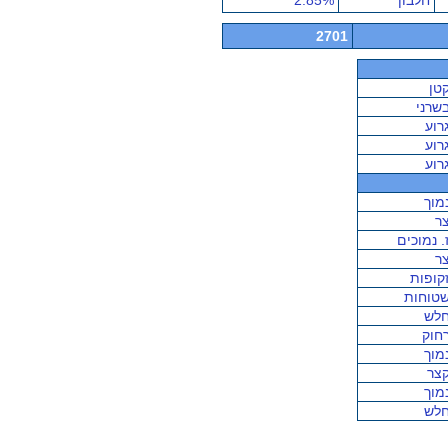
חלבון
2.85%
2701
טן
שרני
רוע
רוע
רוע
מוך
ר
. נמוכים
ר
קופות
טוחות
לש
חוק
מוך
צר
מוך
לש