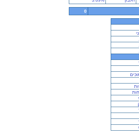
חלבון
3.09%
0
י
וכים
ות
ות