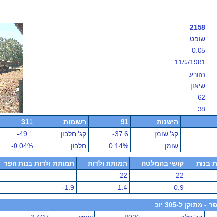
2158
שופט
0.05
11/5/1981
הזורע
שיאון
62
38
הישנות
91
רשומות
311
קג' שומן
-37.6
קג' חלבון
-49.1
שומן
0.14%
חלבון
-0.04%
ת בנות
קושי בהמלטה
תמותת ולדות
תמותת ולדות בנות הפר
22
22
-1.9
1.4
0.9
תוקן ל-305 יום