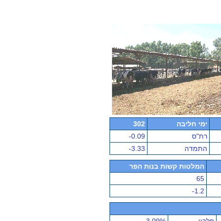
ימי חליבה
302
רת"ס
-0.09
התמדה
-3.33
המלטות קשות בנות הפר
65
-1.2