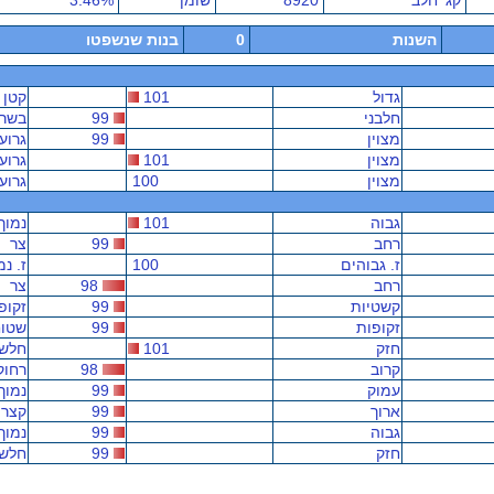
קג' חלב
8920
שומן
3.46%
השנות
0
בנות שנשפטו
גדול
101
קטן
חלבני
99
בשרנ
מצוין
99
גרוע
מצוין
101
גרוע
מצוין
100
גרוע
גבוה
101
נמוך
רחב
99
צר
ז. גבוהים
100
ז. נמ
רחב
98
צר
קשטיות
99
זקופ
זקופות
99
שטוח
חזק
101
חלש
קרוב
98
רחוק
עמוק
99
נמוך
ארוך
99
קצר
גבוה
99
נמוך
חזק
99
חלש