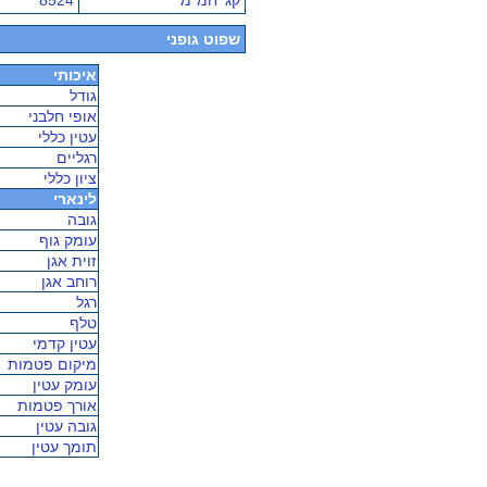
קג' חמ"מ
8524
שפוט גופני
איכותי
גודל
אופי חלבני
עטין כללי
רגליים
ציון כללי
לינארי
גובה
עומק גוף
זוית אגן
רוחב אגן
רגל
טלף
עטין קדמי
מיקום פטמות
עומק עטין
אורך פטמות
גובה עטין
תומך עטין